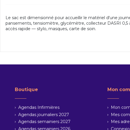
Le sac est dimensionné pour accueillir le matériel d'une jour
pansements, tensiomètre, glycémètre, collecteur DASRI 0,5 à 1
accès rapide — stylo, masques, carte de soin.
Boutique
Mon com
Agendas Infirmières
Mon com
Agendas journaliers 2027
Mes co
Agendas semainiers 2027
Mes adre
Agendas semainiers 2026
Connexi