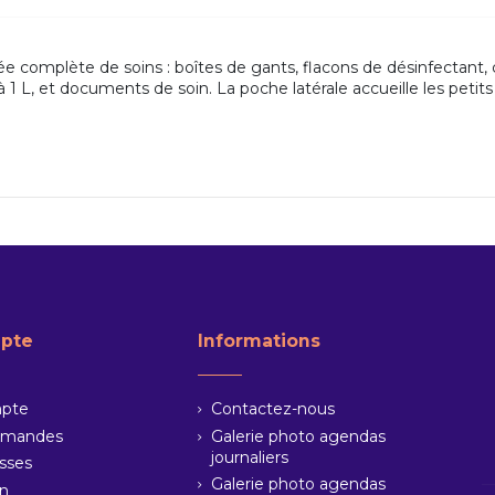
née complète de soins : boîtes de gants, flacons de désinfectant
 L, et documents de soin. La poche latérale accueille les petits
pte
Informations
pte
Contactez-nous
mmandes
Galerie photo agendas
journaliers
sses
Galerie photo agendas
on