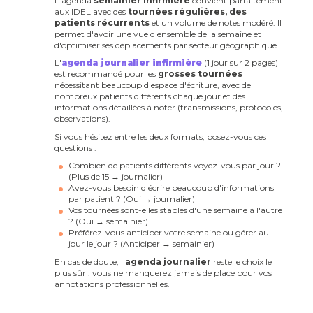
L'agenda
semainier infirmière
convient parfaitement
aux IDEL avec des
tournées régulières, des
patients récurrents
et un volume de notes modéré. Il
permet d'avoir une vue d'ensemble de la semaine et
d'optimiser ses déplacements par secteur géographique.
L'
agenda journalier infirmière
(1 jour sur 2 pages)
est recommandé pour les
grosses tournées
nécessitant beaucoup d'espace d'écriture, avec de
nombreux patients différents chaque jour et des
informations détaillées à noter (transmissions, protocoles,
observations).
Si vous hésitez entre les deux formats, posez-vous ces
questions :
Combien de patients différents voyez-vous par jour ?
(Plus de 15 → journalier)
Avez-vous besoin d'écrire beaucoup d'informations
par patient ? (Oui → journalier)
Vos tournées sont-elles stables d'une semaine à l'autre
? (Oui → semainier)
Préférez-vous anticiper votre semaine ou gérer au
jour le jour ? (Anticiper → semainier)
En cas de doute, l'
agenda journalier
reste le choix le
plus sûr : vous ne manquerez jamais de place pour vos
annotations professionnelles.