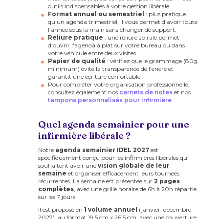
outils indispensables à votre gestion libérale.
Format annuel ou semestriel
: plus pratique
qu'un agenda trimestriel, il vous permet d'avoir toute
l'année sous la main sans changer de support.
Reliure pratique
: une reliure spirale permet
d'ouvrir l'agenda à plat sur votre bureau ou dans
votre véhicule entre deux visites.
Papier de qualité
: vérifiez que le grammage (80g
minimum) évite la transparence de l'encre et
garantit une écriture confortable.
Pour compléter votre organisation professionnelle,
consultez également nos
carnets de notes
et nos
tampons personnalisés pour infirmière
.
Quel agenda semainier pour une
infirmière libérale ?
Notre
agenda semainier IDEL 2027
est
spécifiquement conçu pour les infirmières libérales qui
souhaitent avoir une
vision globale de leur
semaine
et organiser efficacement leurs tournées
récurrentes. La semaine est présentée sur
2 pages
complètes
, avec une grille horaire de 6h à 20h répartie
sur les 7 jours.
Il est proposé en
1 volume annuel
(janvier–décembre
2027), au format 19,5 cm x 26,5 cm, avec une couverture