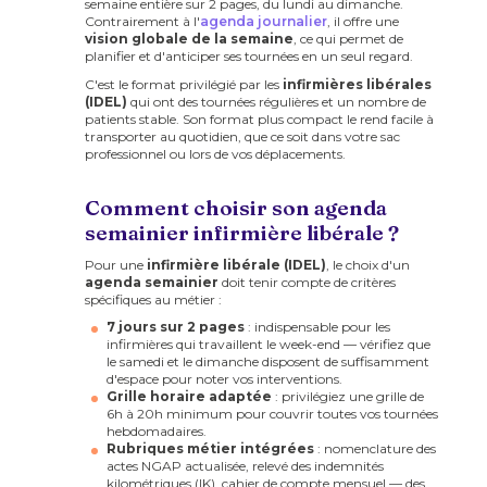
semaine entière sur 2 pages, du lundi au dimanche.
Contrairement à l'
agenda journalier
, il offre une
vision globale de la semaine
, ce qui permet de
planifier et d'anticiper ses tournées en un seul regard.
C'est le format privilégié par les
infirmières libérales
(IDEL)
qui ont des tournées régulières et un nombre de
patients stable. Son format plus compact le rend facile à
transporter au quotidien, que ce soit dans votre sac
professionnel ou lors de vos déplacements.
Comment choisir son agenda
semainier infirmière libérale ?
Pour une
infirmière libérale (IDEL)
, le choix d'un
agenda semainier
doit tenir compte de critères
spécifiques au métier :
7 jours sur 2 pages
: indispensable pour les
infirmières qui travaillent le week-end — vérifiez que
le samedi et le dimanche disposent de suffisamment
d'espace pour noter vos interventions.
Grille horaire adaptée
: privilégiez une grille de
6h à 20h minimum pour couvrir toutes vos tournées
hebdomadaires.
Rubriques métier intégrées
: nomenclature des
actes NGAP actualisée, relevé des indemnités
kilométriques (IK), cahier de compte mensuel — des