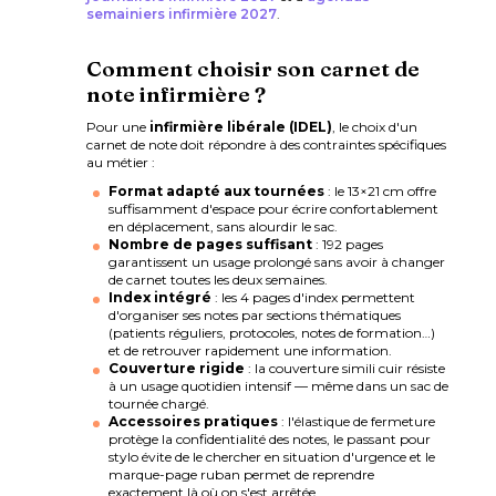
semainiers infirmière 2027
.
Comment choisir son carnet de
note infirmière ?
Pour une
infirmière libérale (IDEL)
, le choix d'un
carnet de note doit répondre à des contraintes spécifiques
au métier :
Format adapté aux tournées
: le 13×21 cm offre
suffisamment d'espace pour écrire confortablement
en déplacement, sans alourdir le sac.
Nombre de pages suffisant
: 192 pages
garantissent un usage prolongé sans avoir à changer
de carnet toutes les deux semaines.
Index intégré
: les 4 pages d'index permettent
d'organiser ses notes par sections thématiques
(patients réguliers, protocoles, notes de formation…)
et de retrouver rapidement une information.
Couverture rigide
: la couverture simili cuir résiste
à un usage quotidien intensif — même dans un sac de
tournée chargé.
Accessoires pratiques
: l'élastique de fermeture
protège la confidentialité des notes, le passant pour
stylo évite de le chercher en situation d'urgence et le
marque-page ruban permet de reprendre
exactement là où on s'est arrêtée.