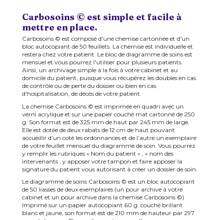
Carbosoins © est simple et facile à
mettre en place.
Carbosoins © est composé d'une chemise cartonnée et d'un
bloc autocopiant de 50 feuillets. La chemise est individuelle et
restera chez votre patient. Le bloc de diagramme de soins est
mensuel et vous pourrez l'utiliser pour plusieurs patients.
Ainsi, un archivage simple à la fois à votre cabinet et au
domicile du patient, puisque vous récupérez les doubles en cas
de contrôle ou de perte du dossier ou bien en cas
d'hospitalisation, de décès de votre patient.
La chemise Carbosoins © est imprimée en quadri avec un
verni acrylique et sur une papier couché mat cartonné de 250
g. Son format est de 325 mm de haut par 245 mm de large.
Elle est dotée de deux rabats de 12 cm de haut pouvant
accueillir d’un coté les ordonnances et de l’autre un exemplaire
de votre feuillet mensuel du diagramme de soin. Vous pourrez
y remplir les rubriques « Nom du patient » , « nom des
intervenants , y apposer votre tampon et faire apposer la
signature du patient vous autorisant à créer un dossier de soin.
Le diagramme de soins Carbosoins © est un bloc autocopiant
de 50 liasses de deux exemplaires (un pour archive à votre
cabinet et un pour archive dans la chemise Carbosoins ©)
Imprimé sur un papier autocopiant 60 g. couché brillant
blanc et jaune, son format est de 210 mm de hauteur par 297