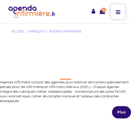
0
ACCUEIL
MARQUES
AGENDA INFIRMIÈRE
LISTE DES PRODUITS
DE LA MARQUE
AGENDA INFIRMIÈRE
Agenda Infirmière conçoit des agendas journaliers et semainiers spécialement
pensés pour les infirmières et infirmiers libéraux (IDEL). Chaque agenda
intègre des rubriques métier indispensables : nomenclature des actes NGAP,
suivi kilométrique, cahier de compte mensuel et tableau des constantes
biologiques.
Plus