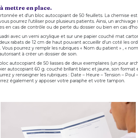
 à mettre en place.
nnée et d'un bloc autocopiant de 50 feuillets. La chemise est in
 pourrez l'utiliser pour plusieurs patients. Ainsi, un archivage s
s en cas de contrôle ou de perte du dossier ou bien en cas d'hos
adri avec un verni acrylique et sur une papier couché mat cart
deux rabats de 12 cm de haut pouvant accueillir d’un coté les or
 Vous pourrez y remplir les rubriques « Nom du patient » , « no
autorisant à créer un dossier de soin.
loc autocopiant de 50 liasses de deux exemplaires (un pour arch
ier autocopiant 60 g. couché brillant blanc et jaune, son form
rrez y renseigner les rubriques : Date – Heure – Tension – Poul –
pourrez également y apposer votre paraphe et votre tampon.