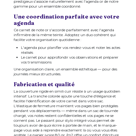
prestigieux s'associe naturellement avec l'agenda or de notre
gamme pour un ensemble coordonné.
Une coordination parfaite avec votre
agenda
Ce carnet de note or s'accorde parfaitement avec l'agenda
infirmière de la même teinte. Adoptez un duo cohérent qui
facilite votre organisation quotidienne :
L'agenda pour planifier vos rendez-vous et noter les actes
réalisés
Le carnet pour approfondir vos observations et préparer
vos transmissions
Une organisation claire, un ensemble esthétique — pour des
journées mieux structurées.
Fabrication et qualité
La couverture rigide en simili cuir résiste à un usage quotidien
intensif. La tranche colorée ajoute une touche d'élégance et
facilite l'identification de votre carnet dans votre sac.
L'élastique de fermeture maintient vos pages bien protégées
pendant vos déplacements — même dans un sac de tournée
chargé, vos notes restent confidentielles et vos pages ne se
cornent pas. Le passant pour stylo intégré vous permet de
toujours avoir de quoi écrire à portée de main, et le marque-
page vous aide à reprendre exactement là où vous vous êtes
arrêtée. Le papier ivoire 80 gr./m2 offre un confort d'écriture