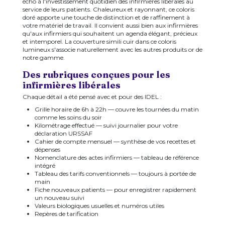
écho à l'investissement quotidien des infirmières libérales au
service de leurs patients. Chaleureux et rayonnant, ce coloris
doré apporte une touche de distinction et de raffinement à
votre matériel de travail. Il convient aussi bien aux infirmières
qu'aux infirmiers qui souhaitent un agenda élégant, précieux
et intemporel. La couverture simili cuir dans ce coloris
lumineux s'associe naturellement avec les autres produits or de
notre gamme.
Des rubriques conçues pour les
infirmières libérales
Chaque détail a été pensé avec et pour des IDEL :
Grille horaire de 6h à 22h — couvre les tournées du matin
comme les soins du soir
Kilométrage effectué — suivi journalier pour votre
déclaration URSSAF
Cahier de compte mensuel — synthèse de vos recettes et
dépenses
Nomenclature des actes infirmiers — tableau de référence
intégré
Tableau des tarifs conventionnels — toujours à portée de
main
Fiche nouveaux patients — pour enregistrer rapidement
un nouveau suivi
Valeurs biologiques usuelles et numéros utiles
Repères de tarification