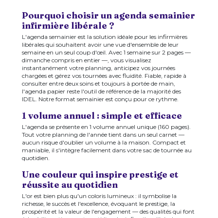
Pourquoi choisir un agenda semainier
infirmière libérale ?
L'agenda semainier est la solution idéale pour les infirmières
libérales qui souhaitent avoir une vue d'ensemble de leur
semaine en un seul coup d'œil. Avec 1 semaine sur 2 pages —
dimanche compris en entier —, vous visualisez
instantanément votre planning, anticipez vos journées
chargées et gérez vos tournées avec fluidité. Fiable, rapide à
consulter entre deux soins et toujours à portée de main,
l'agenda papier reste l'outil de référence de la majorité des
IDEL. Notre format semainier est conçu pour ce rythme.
1 volume annuel : simple et efficace
L'agenda se présente en 1 volume annuel unique (160 pages).
Tout votre planning de l'année tient dans un seul carnet —
aucun risque d'oublier un volume à la maison. Compact et
maniable, il s'intègre facilement dans votre sac de tournée au
quotidien.
Une couleur qui inspire prestige et
réussite au quotidien
L'or est bien plus qu'un coloris lumineux : il symbolise la
richesse, le succès et l'excellence, évoquant le prestige, la
prospérité et la valeur de l'engagement — des qualités qui font