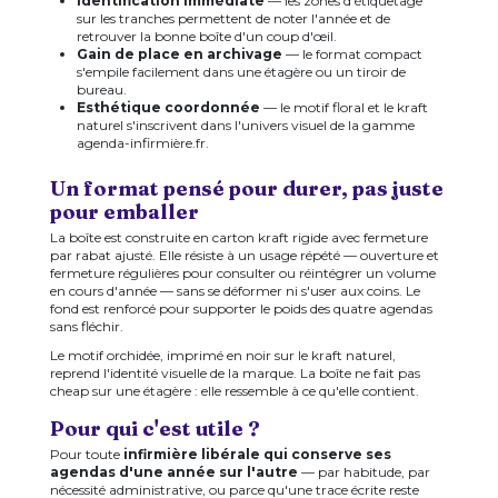
Identification immédiate
— les zones d'étiquetage
sur les tranches permettent de noter l'année et de
retrouver la bonne boîte d'un coup d'œil.
Gain de place en archivage
— le format compact
s'empile facilement dans une étagère ou un tiroir de
bureau.
Esthétique coordonnée
— le motif floral et le kraft
naturel s'inscrivent dans l'univers visuel de la gamme
agenda-infirmière.fr.
Un format pensé pour durer, pas juste
pour emballer
La boîte est construite en carton kraft rigide avec fermeture
par rabat ajusté. Elle résiste à un usage répété — ouverture et
fermeture régulières pour consulter ou réintégrer un volume
en cours d'année — sans se déformer ni s'user aux coins. Le
fond est renforcé pour supporter le poids des quatre agendas
sans fléchir.
Le motif orchidée, imprimé en noir sur le kraft naturel,
reprend l'identité visuelle de la marque. La boîte ne fait pas
cheap sur une étagère : elle ressemble à ce qu'elle contient.
Pour qui c'est utile ?
Pour toute
infirmière libérale qui conserve ses
agendas d'une année sur l'autre
— par habitude, par
nécessité administrative, ou parce qu'une trace écrite reste