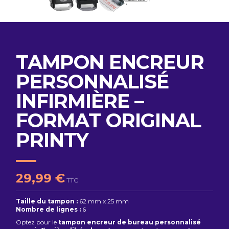
TAMPON ENCREUR
PERSONNALISÉ
INFIRMIÈRE –
FORMAT ORIGINAL
PRINTY
29,99 €
TTC
Taille du tampon :
62 mm x 25 mm
Nombre de lignes :
6
Optez pour le
tampon encreur de bureau personnalisé