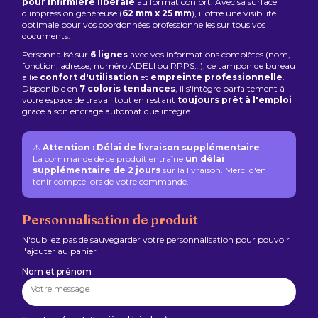
pour infirmière libérale
au format confort. Avec sa surface
d'impression généreuse (
62 mm x 25 mm
), il offre une visibilité
optimale pour vos coordonnées professionnelles sur tous vos
documents.
Personnalisé sur
6 lignes
avec vos informations complètes (nom,
fonction, adresse, numéro ADELI ou RPPS…), ce tampon de bureau
allie
confort d'utilisation
et
empreinte professionnelle
.
Disponible en
7 coloris tendances
, il s'intègre parfaitement à
votre espace de travail tout en restant
toujours prêt à l'emploi
grâce à son encrage automatique intégré.
⚠️
Attention : Délai de livraison supplémentaire
La commande de ce produit entraîne
un délai
supplémentaire de 2 jours
sur la livraison. Merci d'en
tenir compte lors de votre commande.
Personnalisation de produit
N'oubliez pas de sauvegarder votre personnalisation pour pouvoir
l'ajouter au panier
Nom et prénom