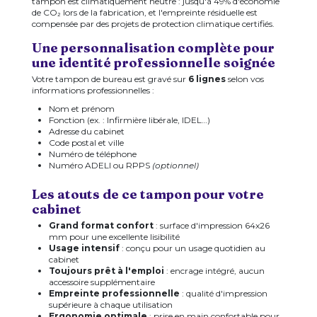
tampon est climatiquement neutre : jusqu'à 49% d'économie
de CO₂ lors de la fabrication, et l'empreinte résiduelle est
compensée par des projets de protection climatique certifiés.
Une personnalisation complète pour
une identité professionnelle soignée
Votre tampon de bureau est gravé sur
6 lignes
selon vos
informations professionnelles :
Nom et prénom
Fonction (ex. : Infirmière libérale, IDEL…)
Adresse du cabinet
Code postal et ville
Numéro de téléphone
Numéro ADELI ou RPPS
(optionnel)
Les atouts de ce tampon pour votre
cabinet
Grand format confort
: surface d'impression 64x26
mm pour une excellente lisibilité
Usage intensif
: conçu pour un usage quotidien au
cabinet
Toujours prêt à l'emploi
: encrage intégré, aucun
accessoire supplémentaire
Empreinte professionnelle
: qualité d'impression
supérieure à chaque utilisation
Ergonomie optimale
: prise en main confortable pour