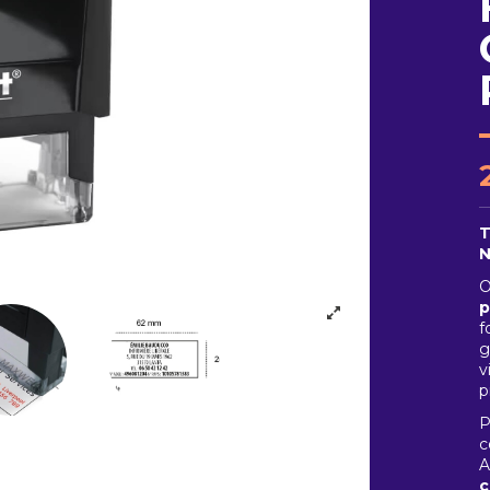
T
N
O
p
f
g
v
p
P
c
A
c