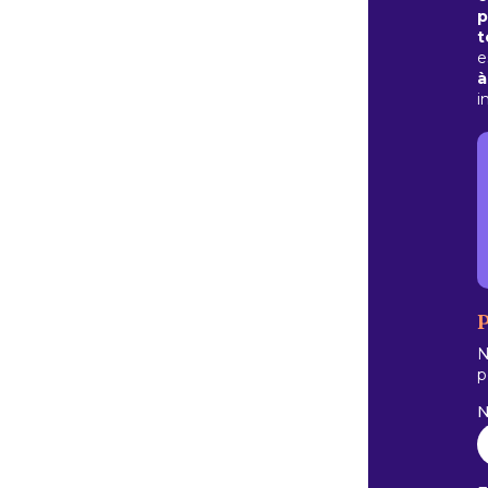
p
t
e
à
i
P
N
p
N