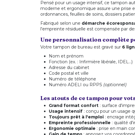
Pensé pour un usage intensif, ce tampon au
moderne et ergonomique assure une prise en
ordonnances, feuilles de soins, dossiers patie
Fabriqué selon une
démarche écorespons
l'empreinte résiduelle est compensée par des 
Une personnalisation complète po
Votre tampon de bureau est gravé sur
6 lig
Nom et prénom
Fonction (ex. : Infirmière libérale, IDEL…)
Adresse du cabinet
Code postal et ville
Numéro de téléphone
Numéro ADELI ou RPPS
(optionnel)
Les atouts de ce tampon pour vot
Grand format confort
: surface d'impre
Usage intensif
: conçu pour un usage q
Toujours prêt à l'emploi
: encrage inté
Empreinte professionnelle
: qualité d
Ergonomie optimale
: prise en main co
Gain de temps
: apposez vos coordonn