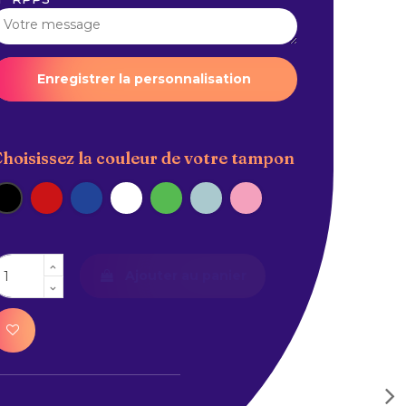
Enregistrer la personnalisation
hoisissez la couleur de votre tampon
Noir
Rouge
Bleu
Blanc
Vert
Bleu Pastel
Rose Pastel
Ajouter au panier