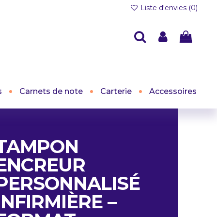
Liste d'envies (
0
)
s
Carnets de note
Carterie
Accessoires
TAMPON
ENCREUR
PERSONNALISÉ
INFIRMIÈRE –