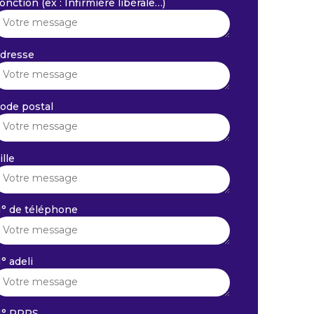
onction (ex : Infirmière libérale…)
dresse
ode postal
ille
° de téléphone
° adeli
° RPPS