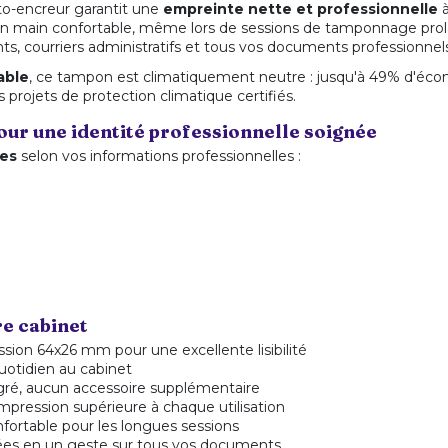
to-encreur garantit une
empreinte nette et professionnelle
à
 main confortable, même lors de sessions de tamponnage prolo
nts, courriers administratifs et tous vos documents professionnel
able
, ce tampon est climatiquement neutre : jusqu'à 49% d'écono
projets de protection climatique certifiés.
ur une identité professionnelle soignée
nes
selon vos informations professionnelles :
re cabinet
ssion 64x26 mm pour une excellente lisibilité
uotidien au cabinet
gré, aucun accessoire supplémentaire
'impression supérieure à chaque utilisation
nfortable pour les longues sessions
ées en un geste sur tous vos documents