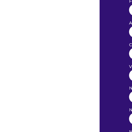
F
A
C
V
N
N
N