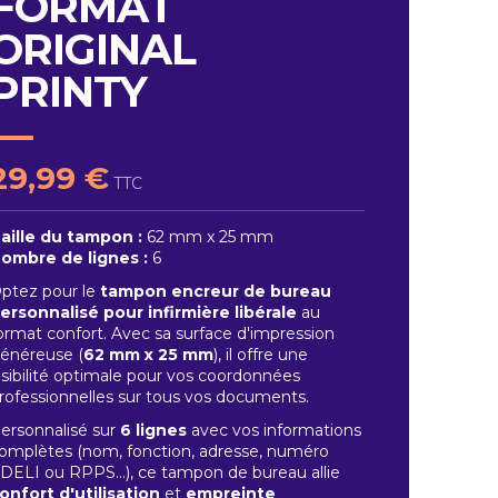
FORMAT
ORIGINAL
PRINTY
29,99 €
TTC
aille du tampon :
62 mm x 25 mm
ombre de lignes :
6
ptez pour le
tampon encreur de bureau
ersonnalisé pour infirmière libérale
au
ormat confort. Avec sa surface d'impression
énéreuse (
62 mm x 25 mm
), il offre une
isibilité optimale pour vos coordonnées
rofessionnelles sur tous vos documents.
ersonnalisé sur
6 lignes
avec vos informations
omplètes (nom, fonction, adresse, numéro
DELI ou RPPS…), ce tampon de bureau allie
onfort d'utilisation
et
empreinte