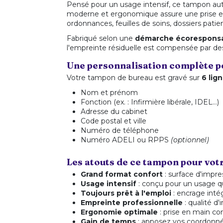
Pensé pour un usage intensif, ce tampon au
moderne et ergonomique assure une prise en
ordonnances, feuilles de soins, dossiers patie
Fabriqué selon une
démarche écorespons
l'empreinte résiduelle est compensée par des 
Une personnalisation complète po
Votre tampon de bureau est gravé sur
6 lig
Nom et prénom
Fonction (ex. : Infirmière libérale, IDEL…)
Adresse du cabinet
Code postal et ville
Numéro de téléphone
Numéro ADELI ou RPPS
(optionnel)
Les atouts de ce tampon pour vot
Grand format confort
: surface d'impre
Usage intensif
: conçu pour un usage q
Toujours prêt à l'emploi
: encrage inté
Empreinte professionnelle
: qualité d
Ergonomie optimale
: prise en main co
Gain de temps
: apposez vos coordonn