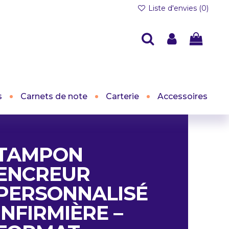
Liste d'envies (
0
)
s
Carnets de note
Carterie
Accessoires
TAMPON
ENCREUR
PERSONNALISÉ
INFIRMIÈRE –