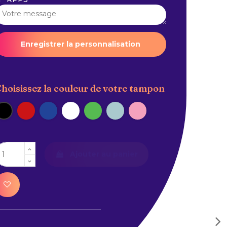
Enregistrer la personnalisation
hoisissez la couleur de votre tampon
Noir
Rouge
Bleu
Blanc
Vert
Bleu Pastel
Rose Pastel
Ajouter au panier