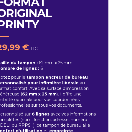
FORMAT
ORIGINAL
PRINTY
29,99 €
TTC
aille du tampon :
62 mm x 25 mm
ombre de lignes :
6
ptez pour le
tampon encreur de bureau
ersonnalisé pour infirmière libérale
au
ormat confort. Avec sa surface d'impression
énéreuse (
62 mm x 25 mm
), il offre une
isibilité optimale pour vos coordonnées
rofessionnelles sur tous vos documents.
ersonnalisé sur
6 lignes
avec vos informations
omplètes (nom, fonction, adresse, numéro
DELI ou RPPS…), ce tampon de bureau allie
onfort d'utilisation
et
empreinte