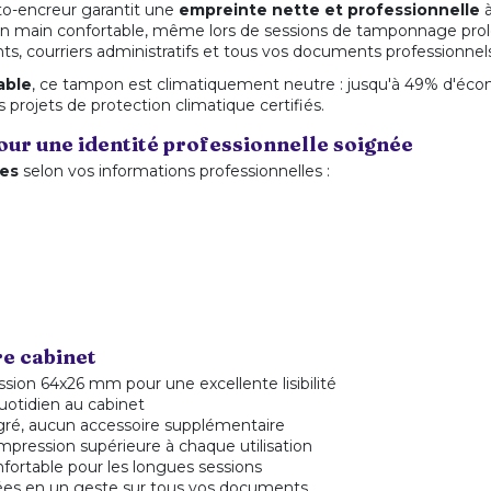
to-encreur garantit une
empreinte nette et professionnelle
à
 main confortable, même lors de sessions de tamponnage prolo
nts, courriers administratifs et tous vos documents professionnel
able
, ce tampon est climatiquement neutre : jusqu'à 49% d'écono
projets de protection climatique certifiés.
ur une identité professionnelle soignée
nes
selon vos informations professionnelles :
re cabinet
ssion 64x26 mm pour une excellente lisibilité
uotidien au cabinet
gré, aucun accessoire supplémentaire
'impression supérieure à chaque utilisation
nfortable pour les longues sessions
ées en un geste sur tous vos documents