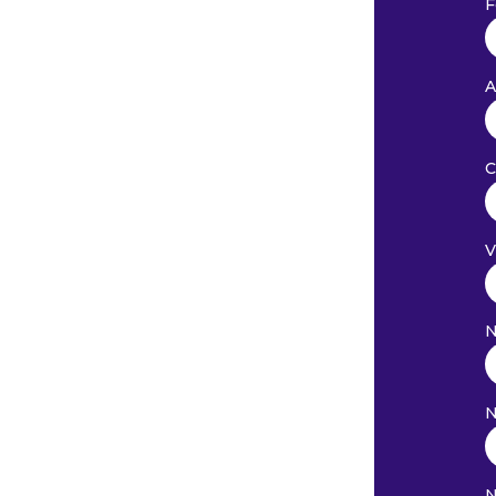
F
A
C
V
N
N
N