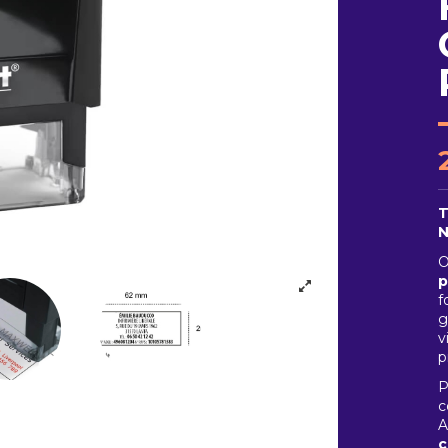
T
N
O
p
f
g
v
p
P
c
A
c