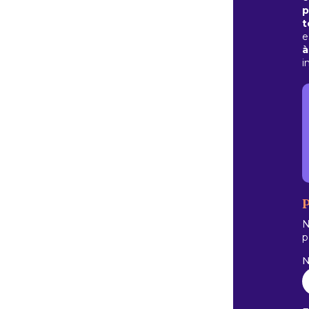
p
t
e
à
i
P
N
p
N