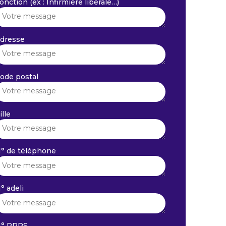
onction (ex : Infirmière libérale…)
dresse
ode postal
ille
° de téléphone
° adeli
° RPPS