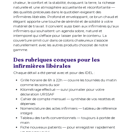
chaleur, le confort et la stabilité, évoquant la terre, la richesse
naturelle et une atmosphère accueillante et réconfortante —
des qualités précieuses dans le quotidien exigeant des
infirmières libérales. Profond et enveloppant, ce brun chaud et
élégant apporte une touche de sérénité et de solidité à votre
matériel de travail. Il convient aussi bien aux infirmières qu'aux
infirmiers qui souhaitent un agenda sobre, naturel et
intemporel qui s'efface pour laisser parler le contenu. La
couverture simili cuir dans ce coloris chaleureux s'associe
naturellement avec les autres produits chocolat de notre
gamme.
Des rubriques conçues pour les
infirmières libérales
Chaque détail a été pensé avec et pour des IDEL :
Grille horaire de 6h à 22h — couvre les tournées du matin
comme les soins du soir
Kilométrage effectué — suivi journalier pour votre
déclaration URSSAF
Cahier de compte mensuel — synthèse de vos recettes et
dépenses
Nomenclature des actes infirmiers — tableau de référence
intégré
Tableau des tarifs conventionnels — toujours à portée de
main
Fiche nouveaux patients — pour enregistrer rapidement
un nouveau suivi