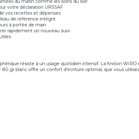
tournées du matin comme les soins du soir
pour votre déclaration URSSAF
e vos recettes et dépenses
leau de référence intégré
ours à portée de main
rer rapidement un nouveau suivi
utiles
riphérique résiste à un usage quotidien intensif. La finition WI
80 gr blanc offre un confort d'écriture optimal, que vous utilisez 