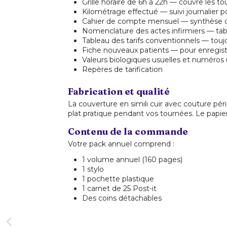
Grille horaire de 6h à 22h — couvre les 
Kilométrage effectué — suivi journalier 
Cahier de compte mensuel — synthèse d
Nomenclature des actes infirmiers — tab
Tableau des tarifs conventionnels — touj
Fiche nouveaux patients — pour enregist
Valeurs biologiques usuelles et numéros 
Repères de tarification
Fabrication et qualité
La couverture en simili cuir avec couture pé
plat pratique pendant vos tournées. Le papier 
Contenu de la commande
Votre pack annuel comprend :
1 volume annuel (160 pages)
1 stylo
1 pochette plastique
1 carnet de 25 Post-it
Des coins détachables