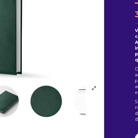
V
c
A
i
p
q
D
a
p
a
e
S
n
d
d