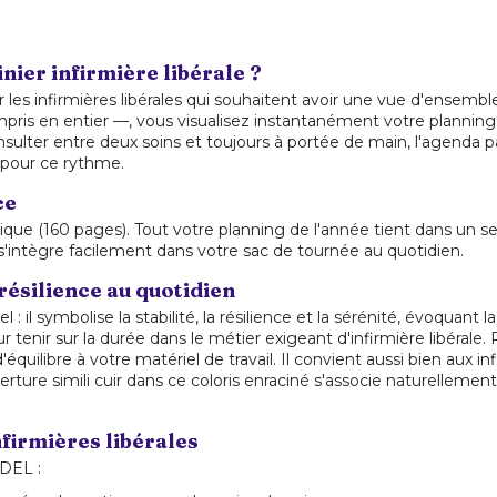
ier infirmière libérale ?
r les infirmières libérales qui souhaitent avoir une vue d'ensemb
is en entier —, vous visualisez instantanément votre planning,
onsulter entre deux soins et toujours à portée de main, l'agenda pa
 pour ce rythme.
ce
ue (160 pages). Tout votre planning de l'année tient dans un se
s'intègre facilement dans votre sac de tournée au quotidien.
 résilience au quotidien
l : il symbolise la stabilité, la résilience et la sérénité, évoquan
r tenir sur la durée dans le métier exigeant d'infirmière libérale
équilibre à votre matériel de travail. Il convient aussi bien aux in
rture simili cuir dans ce coloris enraciné s'associe naturellement
firmières libérales
IDEL :