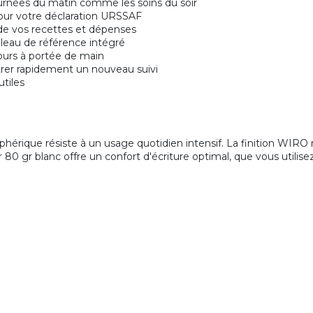
tournées du matin comme les soins du soir
pour votre déclaration URSSAF
e vos recettes et dépenses
leau de référence intégré
ours à portée de main
rer rapidement un nouveau suivi
utiles
riphérique résiste à un usage quotidien intensif. La finition WI
80 gr blanc offre un confort d'écriture optimal, que vous utilisez 