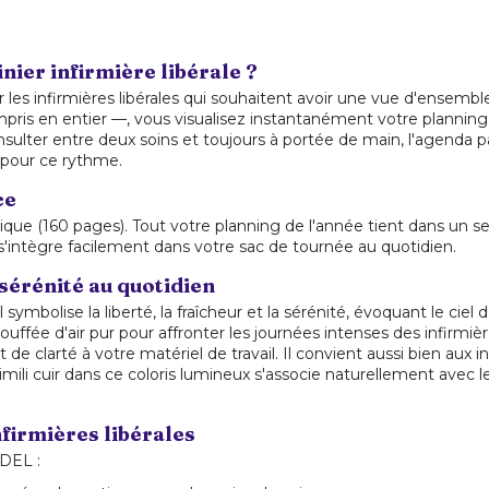
ier infirmière libérale ?
r les infirmières libérales qui souhaitent avoir une vue d'ensemb
is en entier —, vous visualisez instantanément votre planning,
onsulter entre deux soins et toujours à portée de main, l'agenda pa
 pour ce rythme.
ce
ue (160 pages). Tout votre planning de l'année tient dans un se
s'intègre facilement dans votre sac de tournée au quotidien.
 sérénité au quotidien
: il symbolise la liberté, la fraîcheur et la sérénité, évoquant le c
uffée d'air pur pour affronter les journées intenses des infirmièr
 clarté à votre matériel de travail. Il convient aussi bien aux i
imili cuir dans ce coloris lumineux s'associe naturellement avec l
firmières libérales
IDEL :