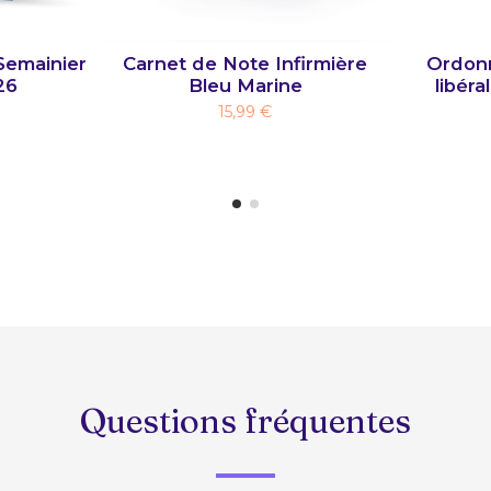
Semainier
Carnet de Note Infirmière
Ordonn
26
Bleu Marine
libéra
15,99 €
Questions fréquentes