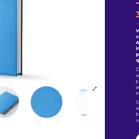
V
c
A
i
p
q
D
a
p
a
e
S
s
b
u