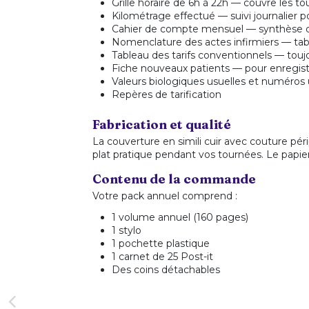
Grille horaire de 6h à 22h — couvre les 
Kilométrage effectué — suivi journalier 
Cahier de compte mensuel — synthèse d
Nomenclature des actes infirmiers — tab
Tableau des tarifs conventionnels — touj
Fiche nouveaux patients — pour enregist
Valeurs biologiques usuelles et numéros 
Repères de tarification
Fabrication et qualité
La couverture en simili cuir avec couture pé
plat pratique pendant vos tournées. Le papier 
Contenu de la commande
Votre pack annuel comprend :
1 volume annuel (160 pages)
1 stylo
1 pochette plastique
1 carnet de 25 Post-it
Des coins détachables