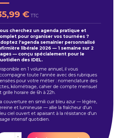
35,99 €
TTC
ous cherchez un agenda pratique et
omplet pour organiser vos tournées ?
doptez l'agenda semainier personnalisé
nfirmière libérale 2026 — 1 semaine sur 2
ages — conçu spécialement pour le
uotidien des IDEL.
isponible en 1 volume annuel, il vous
ccompagne toute l'année avec des rubriques
ensées pour votre métier : nomenclature des
ctes, kilométrage, cahier de compte mensuel
t grille horaire de 6h à 22h.
a couverture en simili cuir bleu azur — légère,
ereine et lumineuse — allie la fraîcheur d'un
leu ciel ouvert et apaisant à la résistance d'un
sage intensif quotidien.