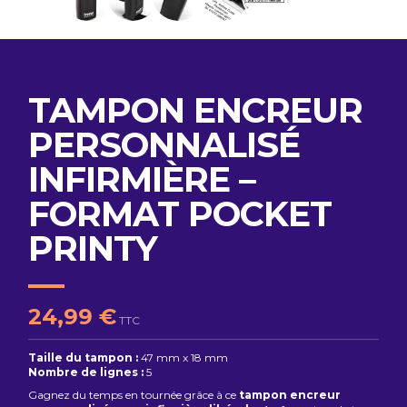
TAMPON ENCREUR
PERSONNALISÉ
INFIRMIÈRE –
FORMAT POCKET
PRINTY
24,99 €
TTC
Taille du tampon :
47 mm x 18 mm
Nombre de lignes :
5
Gagnez du temps en tournée grâce à ce
tampon encreur