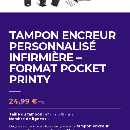
TAMPON ENCREUR
PERSONNALISÉ
INFIRMIÈRE –
FORMAT POCKET
PRINTY
24,99 €
TTC
Taille du tampon :
47 mm x 18 mm
Nombre de lignes :
5
Gagnez du temps en tournée grâce à ce
tampon encreur