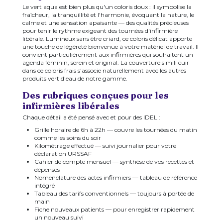
Le vert aqua est bien plus qu'un coloris doux : il symbolise la
fraîcheur, la tranquillité et l'harmonie, évoquant la nature, le
calme et une sensation apaisante — des qualités précieuses
pour tenir le rythme exigeant des tournées d'infirmière
libérale. Lumineux sans être criard, ce coloris délicat apporte
une touche de légèreté bienvenue à votre matériel de travail. Il
convient particulièrement aux infirmières qui souhaitent un
agenda féminin, serein et original. La couverture simili cuir
dans ce coloris frais s'associe naturellement avec les autres
produits vert d'eau de notre gamme.
Des rubriques conçues pour les
infirmières libérales
Chaque détail a été pensé avec et pour des IDEL :
Grille horaire de 6h à 22h — couvre les tournées du matin
comme les soins du soir
Kilométrage effectué — suivi journalier pour votre
déclaration URSSAF
Cahier de compte mensuel — synthèse de vos recettes et
dépenses
Nomenclature des actes infirmiers — tableau de référence
intégré
Tableau des tarifs conventionnels — toujours à portée de
main
Fiche nouveaux patients — pour enregistrer rapidement
un nouveau suivi