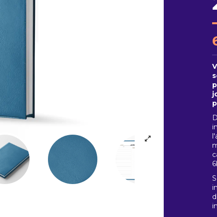
V
s
p
j
p
D
i
l
m
c
6
S
i
d
i