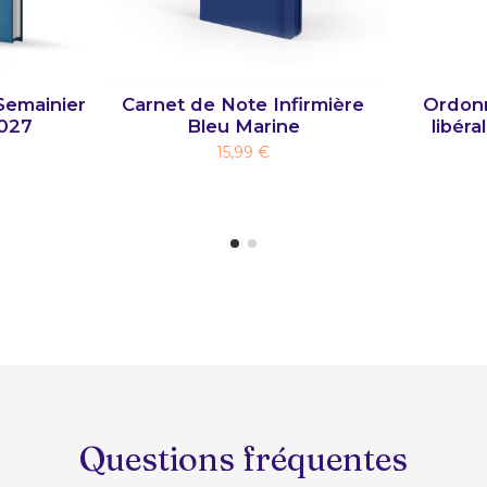
Semainier
Carnet de Note Infirmière
Ordonn
027
Bleu Marine
libéra
15,99 €
Questions fréquentes