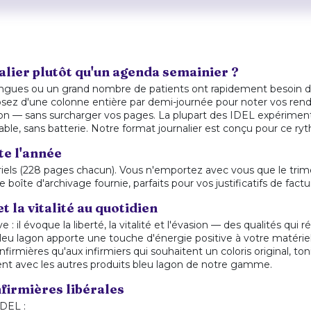
alier plutôt qu'un agenda semainier ?
 longues ou un grand nombre de patients ont rapidement besoin 
sposez d'une colonne entière par demi-journée pour noter vos rend
ation — sans surcharger vos pages. La plupart des IDEL expérime
fiable, sans batterie. Notre format journalier est conçu pour ce ry
te l'année
els (228 pages chacun). Vous n'emportez avec vous que le trime
îte d'archivage fournie, parfaits pour vos justificatifs de factu
t la vitalité au quotidien
e : il évoque la liberté, la vitalité et l'évasion — des qualités 
e bleu lagon apporte une touche d'énergie positive à votre matéri
nfirmières qu'aux infirmiers qui souhaitent un coloris original, to
ment avec les autres produits bleu lagon de notre gamme.
firmières libérales
IDEL :