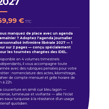
2027
69,99 €
TTC
ous manquez de place avec un agenda
emainier ? Adoptez l'agenda journalier
ersonnalisé infirmière libérale 2027 — 1
our sur 2 pages — conçu spécialement
our les tournées chargées des IDEL.
isponible en 4 volumes trimestriels
ndépendants, il vous accompagne toute
'année avec des rubriques pensées pour votre
étier : nomenclature des actes, kilométrage,
ahier de compte mensuel et grille horaire de
h à 22h.
a couverture en simili cuir bleu lagon —
ntense, lumineuse et vivifiante — allie l'éclat
es eaux turquoise à la résistance d'un usage
ntensif quotidien.