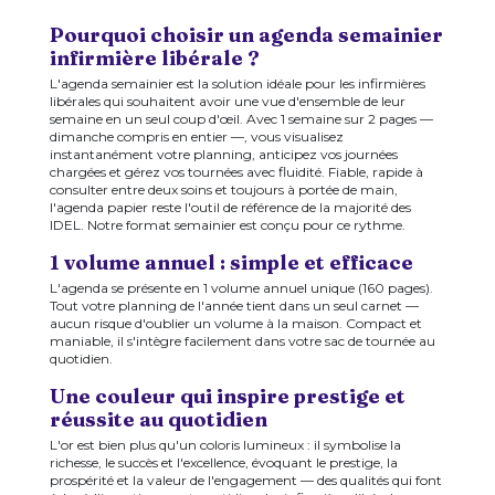
Pourquoi choisir un agenda semainier
infirmière libérale ?
L'agenda semainier est la solution idéale pour les infirmières
libérales qui souhaitent avoir une vue d'ensemble de leur
semaine en un seul coup d'œil. Avec 1 semaine sur 2 pages —
dimanche compris en entier —, vous visualisez
instantanément votre planning, anticipez vos journées
chargées et gérez vos tournées avec fluidité. Fiable, rapide à
consulter entre deux soins et toujours à portée de main,
l'agenda papier reste l'outil de référence de la majorité des
IDEL. Notre format semainier est conçu pour ce rythme.
1 volume annuel : simple et efficace
L'agenda se présente en 1 volume annuel unique (160 pages).
Tout votre planning de l'année tient dans un seul carnet —
aucun risque d'oublier un volume à la maison. Compact et
maniable, il s'intègre facilement dans votre sac de tournée au
quotidien.
Une couleur qui inspire prestige et
réussite au quotidien
L'or est bien plus qu'un coloris lumineux : il symbolise la
richesse, le succès et l'excellence, évoquant le prestige, la
prospérité et la valeur de l'engagement — des qualités qui font