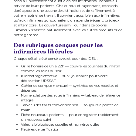
écho à l'investissement quotidien des infirmières libérales au
service de leurs patients. Chaleureux et rayonnant, ce coloris
doré apporte une touche de distinction et de raffinement à
votre matériel de travail. Il convient aussi bien aux infirmières
qu'aux infirmiers qui souhaitent un agenda élégant, précieux
et intemporel. La couverture simili cuir dans ce coloris
lumineux s'associe naturellement avec les autres produits or de
notre gamme.
Des rubriques conçues pour les
infirmières libérales
Chaque détail a été pensé avec et pour des IDEL :
Grille horaire de 6h à 22h — couvre les tournées du matin
comme les soins du soir
Kilométrage effectué — suivi journalier pour votre
déclaration URSSAF
Cahier de compte mensuel — synthèse de vos recettes et
dépenses
Nomenclature des actes infirmiers — tableau de référence
intégré
Tableau des tarifs conventionnels — toujours à portée de
main
Fiche nouveaux patients — pour enregistrer rapidement
un nouveau suivi
Valeurs biologiques usuelles et numéros utiles
Repères de tarification