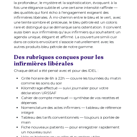
la profondeur, le mystère et la sophistication, évoquant à la
fois une élégance subtile et une certaine intensité raffinée —
des qualités qui font écho à l'engagement exigeant des
infirmières libérales. À mi-chemin entre le bleu et le vert, avec
une teinte sombre et précieuse, le bleu pétrole est un coloris
rare et distingué qui se démarque sans ostentation. Il convient
aussi bien aux infirmières qu'aux infirmiers qui souhaitent un
agenda unique, élégant et affirmé. La couverture simili cuir
dans ce coloris envoûtant s'associe naturellement avec les
autres produits bleu pétrole de notre gamme.
Des rubriques conçues pour les
infirmières libérales
Chaque détail a été pensé avec et pour des IDEL :
Grille horaire de 6h à 22h — couvre les tournées du matin
comme les soins du soir
Kilométrage effectué — suivi journalier pour votre
déclaration URSSAF
Cahier de compte mensuel — synthèse de vos recettes et
dépenses
Nomenclature des actes infirmiers — tableau de référence
intégré
Tableau des tarifs conventionnels — toujours à portée de
main
Fiche nouveaux patients — pour enregistrer rapidement
un nouveau suivi
Valeurs biologiques usuelles et numéros utiles