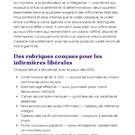
au mystère, à la profondeur et à l'élégance — une teinte qui
évoque à la fois la sérénité et la détermination, deux qualités
essentielles dans le quotidien exigeant des infirmières libérales.
Plus profond et plus intense que le violet classique, le violet
encre confère à votre agenda une allure sobre et distinguée,
loin de tout effet criard. Il convient aussi bien aux infirmières
qu'aux infirmiers qui recherchent un coloris raffiné, discret et
intemporel. La couverture simili cuir dans ce coloris profond
s'associe naturellement avec les autres produits violet encre de
notre gamme.
Des rubriques conçues pour les
infirmières libérales
Chaque détail a été pensé avec et pour des IDEL :
Grille horaire de 6h à 22h — couvre les tournées du matin
comme les soins du soir
Kilométrage effectué — suivi journalier pour votre
déclaration URSSAF
Cahier de compte mensuel — synthèse de vos recettes et
dépenses
Nomenclature des actes infirmiers — tableau de référence
intégré
Tableau des tarifs conventionnels — toujours à portée de
main
Fiche nouveaux patients — pour enregistrer rapidement
un nouveau suivi
Valeurs biologiques usuelles et numéros utiles