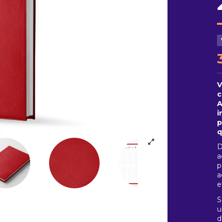
V
c
A
i
p
q
D
a
p
a
e
S
u
d