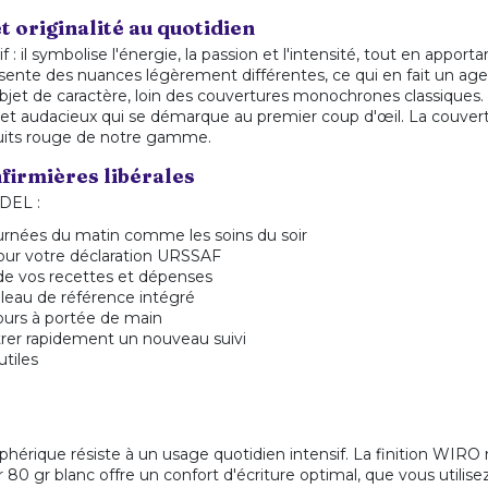
t originalité au quotidien
f : il symbolise l'énergie, la passion et l'intensité, tout en appo
ente des nuances légèrement différentes, ce qui en fait un agen
bjet de caractère, loin des couvertures monochrones classiques. 
et audacieux qui se démarque au premier coup d'œil. La couverture
duits rouge de notre gamme.
firmières libérales
IDEL :
tournées du matin comme les soins du soir
pour votre déclaration URSSAF
e vos recettes et dépenses
leau de référence intégré
ours à portée de main
rer rapidement un nouveau suivi
utiles
riphérique résiste à un usage quotidien intensif. La finition WI
80 gr blanc offre un confort d'écriture optimal, que vous utilisez 