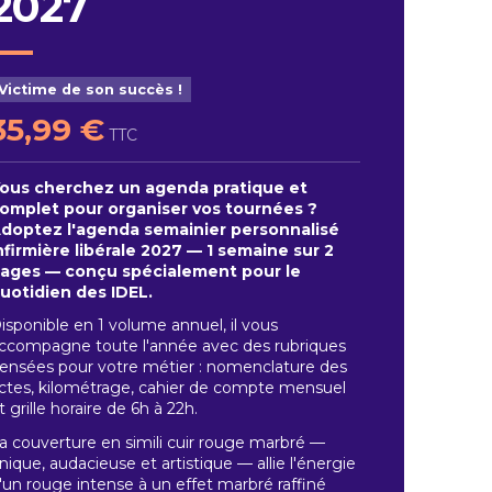
2027
Victime de son succès !
35,99 €
TTC
ous cherchez un agenda pratique et
omplet pour organiser vos tournées ?
doptez l'agenda semainier personnalisé
nfirmière libérale 2027 — 1 semaine sur 2
ages — conçu spécialement pour le
uotidien des IDEL.
isponible en 1 volume annuel, il vous
ccompagne toute l'année avec des rubriques
ensées pour votre métier : nomenclature des
ctes, kilométrage, cahier de compte mensuel
t grille horaire de 6h à 22h.
a couverture en simili cuir rouge marbré —
nique, audacieuse et artistique — allie l'énergie
'un rouge intense à un effet marbré raffiné