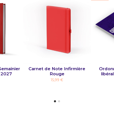
Semainier
Carnet de Note Infirmière
Ordonn
 2027
Rouge
libéra
15,99 €