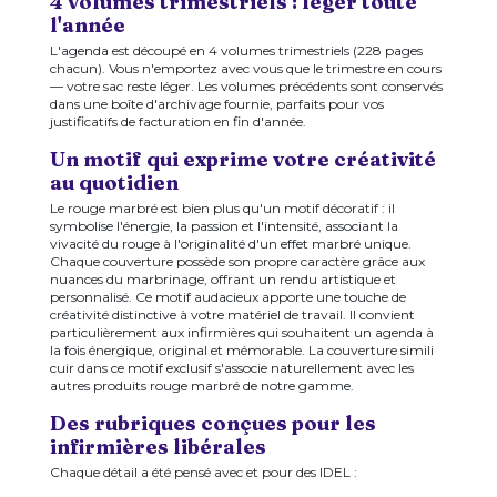
4 volumes trimestriels : léger toute
l'année
L'agenda est découpé en 4 volumes trimestriels (228 pages
chacun). Vous n'emportez avec vous que le trimestre en cours
— votre sac reste léger. Les volumes précédents sont conservés
dans une boîte d'archivage fournie, parfaits pour vos
justificatifs de facturation en fin d'année.
Un motif qui exprime votre créativité
au quotidien
Le rouge marbré est bien plus qu'un motif décoratif : il
symbolise l'énergie, la passion et l'intensité, associant la
vivacité du rouge à l'originalité d'un effet marbré unique.
Chaque couverture possède son propre caractère grâce aux
nuances du marbrinage, offrant un rendu artistique et
personnalisé. Ce motif audacieux apporte une touche de
créativité distinctive à votre matériel de travail. Il convient
particulièrement aux infirmières qui souhaitent un agenda à
la fois énergique, original et mémorable. La couverture simili
cuir dans ce motif exclusif s'associe naturellement avec les
autres produits rouge marbré de notre gamme.
Des rubriques conçues pour les
infirmières libérales
Chaque détail a été pensé avec et pour des IDEL :