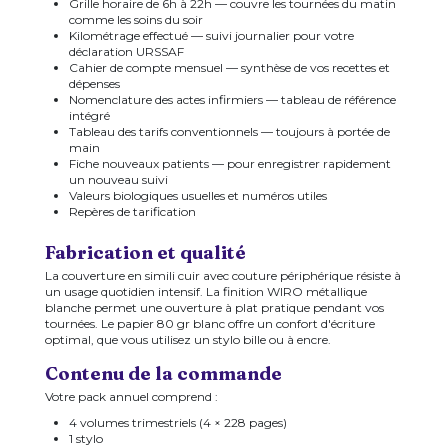
Grille horaire de 6h à 22h — couvre les tournées du matin
comme les soins du soir
Kilométrage effectué — suivi journalier pour votre
déclaration URSSAF
Cahier de compte mensuel — synthèse de vos recettes et
dépenses
Nomenclature des actes infirmiers — tableau de référence
intégré
Tableau des tarifs conventionnels — toujours à portée de
main
Fiche nouveaux patients — pour enregistrer rapidement
un nouveau suivi
Valeurs biologiques usuelles et numéros utiles
Repères de tarification
Fabrication et qualité
La couverture en simili cuir avec couture périphérique résiste à
un usage quotidien intensif. La finition WIRO métallique
blanche permet une ouverture à plat pratique pendant vos
tournées. Le papier 80 gr blanc offre un confort d'écriture
optimal, que vous utilisez un stylo bille ou à encre.
Contenu de la commande
Votre pack annuel comprend :
4 volumes trimestriels (4 × 228 pages)
1 stylo