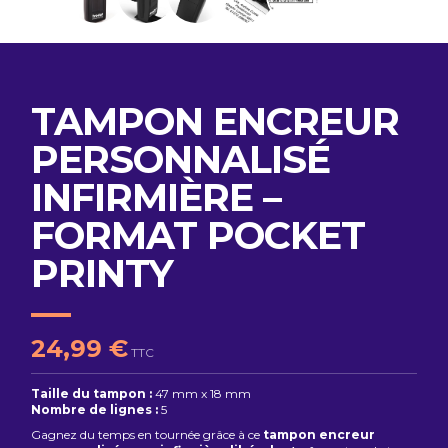
TAMPON ENCREUR
PERSONNALISÉ
INFIRMIÈRE –
FORMAT POCKET
PRINTY
24,99 €
TTC
Taille du tampon :
47 mm x 18 mm
Nombre de lignes :
5
Gagnez du temps en tournée grâce à ce
tampon encreur