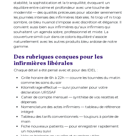
stabilité, la sophistication et la tranquillité, évoquant un
équilibre entre calme et profondeur avec une touche de
modernité — des qualités précieuses pour aborder sereinement
les journées intenses des infirmières libérales. Ni trop vif ni trop
sombre, ce bleu nuancé s'impose avec discrétion et élégance. Il
convient aussi bien aux infirmières qu'aux infirmiers qui
souhaitent un agenda sobre, professionnel et mixte. La
couverture simili cuir dans ce coloris équilibré s'associe
naturellement avec les autres produits bleu ardoise de notre
gamme.
Des rubriques conçues pour les
infirmières libérales
Chaque détail a été pensé avec et pour des IDEL :
Grille horaire de 6h à 22h — couvre les tournées du matin
comme les soins du soir
Kilométrage effectué — suivi journalier pour votre
déclaration URSSAF
Cahier de compte mensuel — synthèse de vos recettes et
dépenses
Nomenclature des actes infirmiers — tableau de référence
intégré
Tableau des tarifs conventionnels — toujours à portée de
main
Fiche nouveaux patients — pour enregistrer rapidement
un nouveau suivi
Valeurs biologiques usuelles et numéros utiles