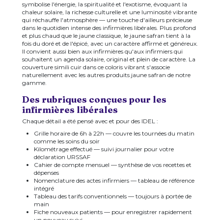
symbolise l'énergie, la spiritualité et l'exotisme, évoquant la
chaleur solaire, la richesse culturelle et une luminosité vibrante
qui réchauffe l'atmosphère — une touche d'ailleurs précieuse
dans le quotidien intense des infirmières libérales. Plus profond
et plus chaud que le jaune classique, le jaune safran tient à la
fois du doré et de l'épicé, avec un caractère affirmé et généreux.
Il convient aussi bien aux infirmières qu'aux infirmiers qui
souhaitent un agenda solaire, original et plein de caractère. La
couverture simili cuir dans ce coloris vibrant s'associe
naturellement avec les autres produits jaune safran de notre
gamme.
Des rubriques conçues pour les
infirmières libérales
Chaque détail a été pensé avec et pour des IDEL :
Grille horaire de 6h à 22h — couvre les tournées du matin
comme les soins du soir
Kilométrage effectué — suivi journalier pour votre
déclaration URSSAF
Cahier de compte mensuel — synthèse de vos recettes et
dépenses
Nomenclature des actes infirmiers — tableau de référence
intégré
Tableau des tarifs conventionnels — toujours à portée de
main
Fiche nouveaux patients — pour enregistrer rapidement
un nouveau suivi