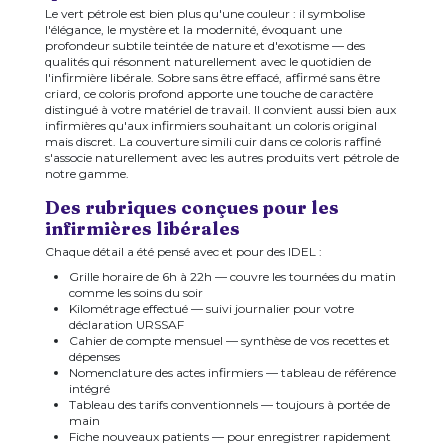
Le vert pétrole est bien plus qu'une couleur : il symbolise
l'élégance, le mystère et la modernité, évoquant une
profondeur subtile teintée de nature et d'exotisme — des
qualités qui résonnent naturellement avec le quotidien de
l'infirmière libérale. Sobre sans être effacé, affirmé sans être
criard, ce coloris profond apporte une touche de caractère
distingué à votre matériel de travail. Il convient aussi bien aux
infirmières qu'aux infirmiers souhaitant un coloris original
mais discret. La couverture simili cuir dans ce coloris raffiné
s'associe naturellement avec les autres produits vert pétrole de
notre gamme.
Des rubriques conçues pour les
infirmières libérales
Chaque détail a été pensé avec et pour des IDEL :
Grille horaire de 6h à 22h — couvre les tournées du matin
comme les soins du soir
Kilométrage effectué — suivi journalier pour votre
déclaration URSSAF
Cahier de compte mensuel — synthèse de vos recettes et
dépenses
Nomenclature des actes infirmiers — tableau de référence
intégré
Tableau des tarifs conventionnels — toujours à portée de
main
Fiche nouveaux patients — pour enregistrer rapidement