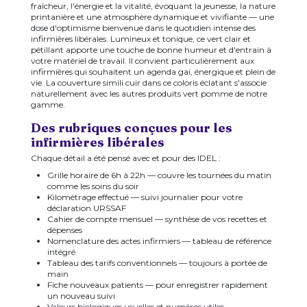
fraîcheur, l'énergie et la vitalité, évoquant la jeunesse, la nature
printanière et une atmosphère dynamique et vivifiante — une
dose d'optimisme bienvenue dans le quotidien intense des
infirmières libérales. Lumineux et tonique, ce vert clair et
pétillant apporte une touche de bonne humeur et d'entrain à
votre matériel de travail. Il convient particulièrement aux
infirmières qui souhaitent un agenda gai, énergique et plein de
vie. La couverture simili cuir dans ce coloris éclatant s'associe
naturellement avec les autres produits vert pomme de notre
gamme.
Des rubriques conçues pour les
infirmières libérales
Chaque détail a été pensé avec et pour des IDEL :
Grille horaire de 6h à 22h — couvre les tournées du matin
comme les soins du soir
Kilométrage effectué — suivi journalier pour votre
déclaration URSSAF
Cahier de compte mensuel — synthèse de vos recettes et
dépenses
Nomenclature des actes infirmiers — tableau de référence
intégré
Tableau des tarifs conventionnels — toujours à portée de
main
Fiche nouveaux patients — pour enregistrer rapidement
un nouveau suivi
Valeurs biologiques usuelles et numéros utiles