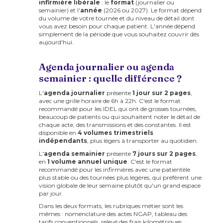
infirmière libérale
: le
format
(journalier ou
semainier) et l'
année
(2026 ou 2027). Le format dépend
du volume de votre tournée et du niveau de détail dont
vous avez besoin pour chaque patient. L'année dépend
simplement de la période que vous souhaitez couvrir dès
aujourd'hui.
Agenda journalier ou agenda
semainier : quelle différence ?
L'
agenda journalier
présente
1 jour sur 2 pages
,
avec une grille horaire de 6h à 22h. C'est le format
recommandé pour les IDEL qui ont de grosses tournées,
beaucoup de patients ou qui souhaitent noter le détail de
chaque acte, des transmissions et des constantes. Il est
disponible en
4 volumes trimestriels
indépendants
, plus légers à transporter au quotidien.
L'
agenda semainier
présente
7 jours sur 2 pages
,
en
1 volume annuel unique
. C'est le format
recommandé pour les infirmières avec une patientèle
plus stable ou des tournées plus légères, qui préfèrent une
vision globale de leur semaine plutôt qu'un grand espace
par jour.
Dans les deux formats, les rubriques métier sont les
mêmes : nomenclature des actes NGAP, tableau des
tarifs conventionnels, relevé des frais kilométriques,